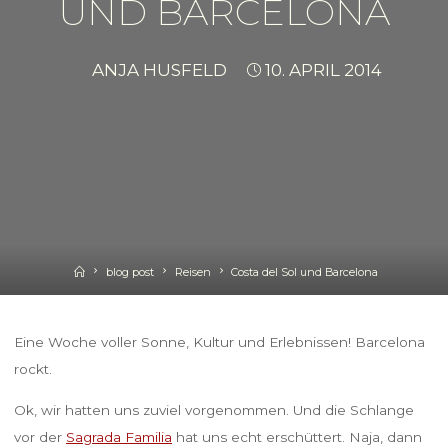
UND BARCELONA
ANJA HUSFELD
10. APRIL 2014
Home
blog post
Reisen
Costa del Sol und Barcelona
Eine Woche voller Sonne, Kultur und Erlebnissen! Barcelona
rockt.
Ok, wir hatten uns zuviel vorgenommen. Und die Schlange
vor der
Sagrada Familia
hat uns echt erschüttert. Naja, dann