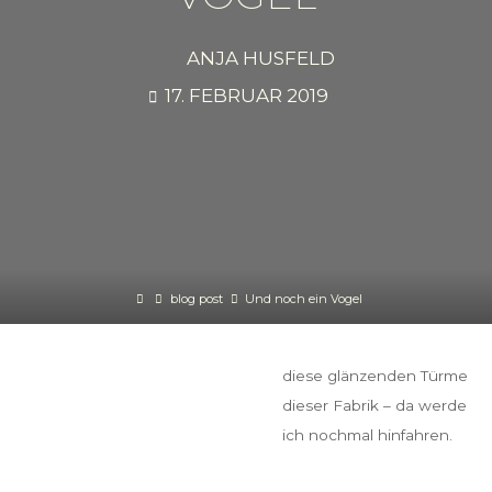
ANJA HUSFELD
17. FEBRUAR 2019
Home
blog post
Und noch ein Vogel
diese glänzenden Türme
dieser Fabrik – da werde
ich nochmal hinfahren.