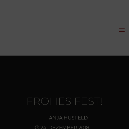
Skip
to
content
Fotografie,
Workshops
Und Mehr
FROHES FEST!
ANJA HUSFELD
24. DEZEMBER 2018