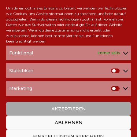
Um dir ein optimales Erlebnis zu bieten, verwenden wir Technologien
wie Cookies, um Geräteinformationen zu speichern und/oder darauf
zuzugreifen. Wenn du diesen Technologien zustimmst, können wir
Daten wie das Surfverhalten oder eindeutige IDs auf dieser Website
Save my name, email, and site URL in my browser for next time I
verarbeiten. Wenn du deine Zustimmung nicht erteilst oder
post a comment.
zurückziehst, können bestimmte Merkmale und Funktionen
beeinträchtigt werden.
Funktional
Immer aktiv
Alternative:
Statistiken
Statisti
TEILE UNS!
Marketing
Marketi
AKZEPTIEREN
ABLEHNEN
EINSTELLUNGEN SPEICHERN