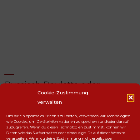
Russisch Roulette oder
Cookie-Zustimmung
Fotografieren mit der
verwalten
Glaskugel
Um dir ein optimales Erlebnis zu bieten, verwenden wir Technologien
Anja Husfeld
23. Mai 2020
wie Cookies, um Geräteinformationen zu speichern und/oder darauf
zuzugreifen. Wenn du diesen Technologien zustimmst, können wir
Russisch Roulette oder das Fotografieren mit der Glaskugel
Daten wie das Surfverhalten oder eindeutige IDs auf dieser Website
verarbeiten. Wenn du deine Zustimmung nicht erteilst oder