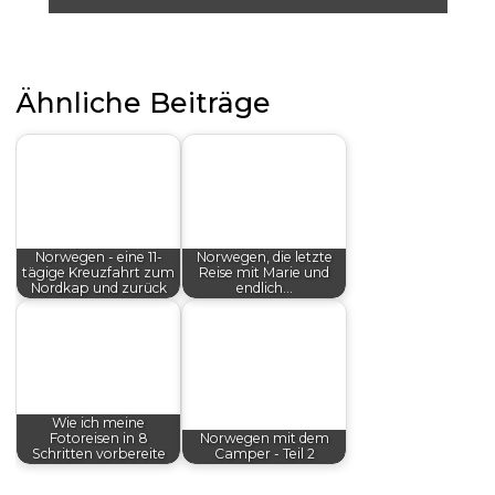
Ähnliche Beiträge
Norwegen - eine 11-
Norwegen, die letzte
tägige Kreuzfahrt zum
Reise mit Marie und
Nordkap und zurück
endlich…
Wie ich meine
Fotoreisen in 8
Norwegen mit dem
Schritten vorbereite
Camper - Teil 2