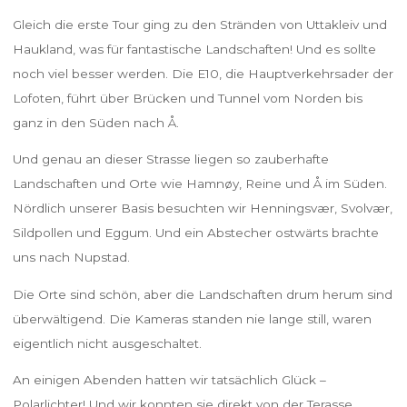
Gleich die erste Tour ging zu den Stränden von Uttakleiv und
Haukland, was für fantastische Landschaften! Und es sollte
noch viel besser werden. Die E10, die Hauptverkehrsader der
Lofoten, führt über Brücken und Tunnel vom Norden bis
ganz in den Süden nach Å.
Und genau an dieser Strasse liegen so zauberhafte
Landschaften und Orte wie Hamnøy, Reine und Å im Süden.
Nördlich unserer Basis besuchten wir Henningsvær, Svolvær,
Sildpollen und Eggum. Und ein Abstecher ostwärts brachte
uns nach Nupstad.
Die Orte sind schön, aber die Landschaften drum herum sind
überwältigend. Die Kameras standen nie lange still, waren
eigentlich nicht ausgeschaltet.
An einigen Abenden hatten wir tatsächlich Glück –
Polarlichter! Und wir konnten sie direkt von der Terasse