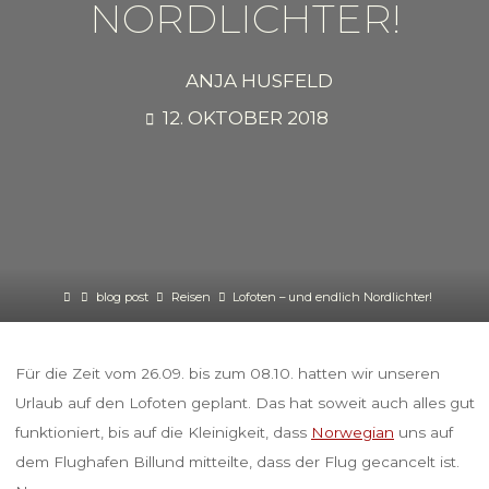
NORDLICHTER!
ANJA HUSFELD
12. OKTOBER 2018
Home
blog post
Reisen
Lofoten – und endlich Nordlichter!
Für die Zeit vom 26.09. bis zum 08.10. hatten wir unseren
Urlaub auf den Lofoten geplant. Das hat soweit auch alles gut
funktioniert, bis auf die Kleinigkeit,
dass
Norwegian
uns auf
dem Flughafen Billund mitteilte, dass der Flug gecancelt ist.