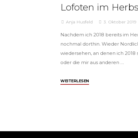
Lofoten im Herbs
Anja Husfeld
3. Oktober 2019
Nachdem ich 2018 bereits im Herb
nochmal dorthin. Wieder Nordlich
wiedersehen, an denen ich 201
oder die mir aus anderen …
"Lofoten
WEITERLESEN
im
Herbst"